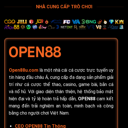
NHÀ CUNG CẤP TRÒ CHƠI
Open88u.com
là một nhà cái cá cược trực tuyến uy
tín hàng đầu châu Á, cung cấp đa dạng sản phẩm giải
trí như cá cược thể thao, casino, game bài, bắn cá
và nổ hũ. Với giao diện thân thiện, hệ thống bảo mật
hiện đại và tỷ lệ hoàn trả hấp dẫn,
OPEN88
cam kết
mang đến trải nghiệm an toàn, minh bạch và công
bằng cho người chơi Việt Nam.
CEO OPEN88 Tin Thông