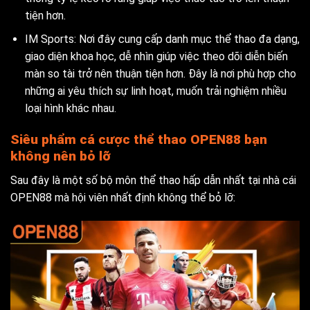
tiện hơn.
IM Sports: Nơi đây cung cấp danh mục thể thao đa dạng,
giao diện khoa học, dễ nhìn giúp việc theo dõi diễn biến
màn so tài trở nên thuận tiện hơn. Đây là nơi phù hợp cho
những ai yêu thích sự linh hoạt, muốn trải nghiệm nhiều
loại hình khác nhau.
Siêu phẩm cá cược thể thao OPEN88 bạn
không nên bỏ lỡ
Sau đây là một số bộ môn thể thao hấp dẫn nhất tại nhà cái
OPEN88 mà hội viên nhất định không thể bỏ lỡ: