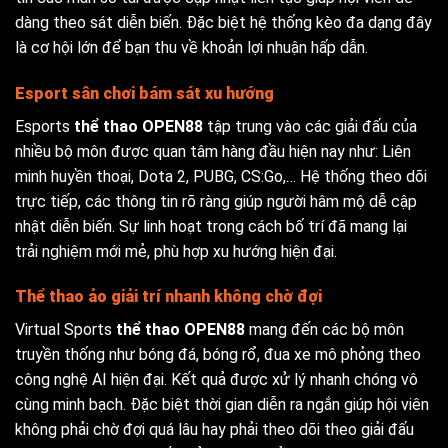
dàng theo sát diễn biến. Đặc biệt hệ thống kèo đa dạng đây
là cơ hội lớn để bạn thu về khoản lợi nhuận hấp dẫn.
Esport sân chơi bám sát xu hướng
Esports
thể thao OPEN88
tập trung vào các giải đấu của
nhiều bộ môn được quan tâm hàng đầu hiện nay như: Liên
minh huyền thoại, Dota 2, PUBG, CS:Go,… Hệ thống theo dõi
trực tiếp, các thông tin rõ ràng giúp người hâm mộ dễ cập
nhật diễn biến. Sự linh hoạt trong cách bố trí đã mang lại
trải nghiệm mới mẻ, phù hợp xu hướng hiện đại.
Thể thao ảo giải trí nhanh không chờ đợi
Virtual Sports
thể thao OPEN88
mang đến các bộ môn
truyền thống như bóng đá, bóng rổ, đua xe mô phỏng theo
công nghệ AI hiện đại. Kết quả được xử lý nhanh chóng vô
cùng minh bạch. Đặc biệt thời gian diễn ra ngắn giúp hội viên
không phải chờ đợi quá lâu hay phải theo dõi theo giải đấu